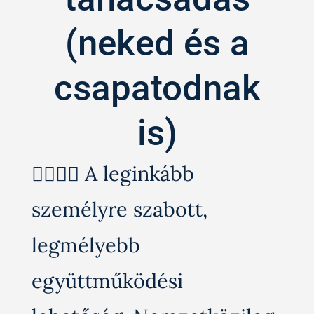
(neked és a
csapatodnak
is)
🙍‍♂️🙍‍♀️ A leginkább
személyre szabott,
legmélyebb
együttműködési