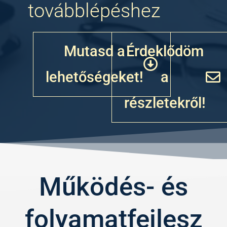
továbblépéshez
Mutasd a
Érdeklődöm
lehetőségeket!
a
részletekről!
Működés- és
folyamatfejlesz