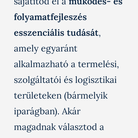
sajátítod el a
működés- és
folyamatfejleszés
esszenciális tudását
,
amely egyaránt
alkalmazható a termelési,
szolgáltatói és logisztikai
területeken (bármelyik
iparágban). Akár
magadnak választod a