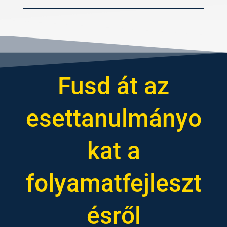
Fusd át az
esettanulmányo
kat a
folyamatfejleszt
ésről