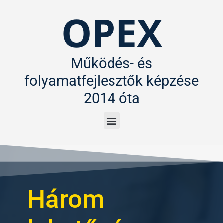
OPEX
Működés- és
folyamatfejlesztők képzése
2014 óta
Működés- és Folyamatfejlesztő Menedzser képzés
Három