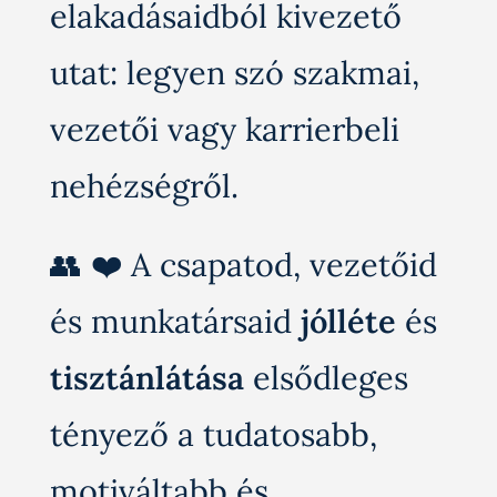
elakadásaidból kivezető
utat: legyen szó szakmai,
vezetői vagy karrierbeli
nehézségről.
👥 ❤️ A csapatod, vezetőid
és munkatársaid
jólléte
és
tisztánlátása
elsődleges
tényező a tudatosabb,
motiváltabb és