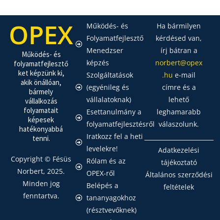
OPEX
Működés- és
Ha bármilyen
Folyamatfejlesztő
kérdésed van,
Menedzser
írj bátran a
Működés- és
képzés
norbert@opex
folyamatfejlesztő
ket képzünk ki,
Szolgáltatások
.hu
e-mail
akik önállóan,
(egyénileg és
címre és a
bármely
vállalatoknak)
lehető
vállalkozás
folyamatait
Esettanulmány a
leghamarabb
képesek
folyamatfejlesztésről
válaszolunk.
hatékonyabbá
Iratkozz fel a heti
tenni.
levelekre!
Adatkezelési
Copyright © Fésüs
Rólam és az
tájékoztató
Norbert, 2025.
OPEX-ről
Általános szerződési
Minden jog
Belépés a
feltételek
fenntartva.
tananyagokhoz
(résztvevőknek)