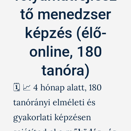
tő menedzser
képzés (élő-
online, 180
tanóra)
🗓️ 📈 4 hónap alatt, 180
tanórányi elméleti és
gyakorlati képzésen