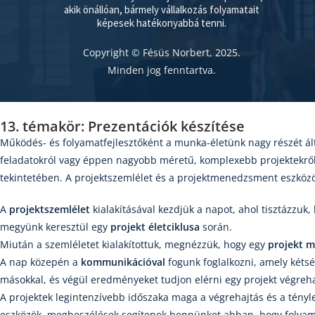
akik önállóan, bármely vállalkozás folyamatait
képesek hatékonyabbá tenni.
Copyright © Fésüs Norbert, 2025.
Minden jog fenntartva.
13. témakör: Prezentációk készítése
Működés- és folyamatfejlesztőként a munka-életünk nagy részét á
feladatokról vagy éppen nagyobb méretű, komplexebb projektekrő
tekintetében. A projektszemlélet és a projektmenedzsment eszközö
A
projektszemlélet
kialakításával kezdjük a napot, ahol tisztázzuk,
megyünk keresztül egy
projekt életciklusa
során.
Miután a szemléletet kialakítottuk, megnézzük, hogy egy
projekt m
A nap közepén a
kommunikációval
fogunk foglalkozni, amely kéts
másokkal, és végül eredményeket tudjon elérni egy projekt végreha
A projektek legintenzívebb időszaka maga a végrehajtás és a tényl
eszközök, megbeszélések segítenek bennünket abban, hogy folyam