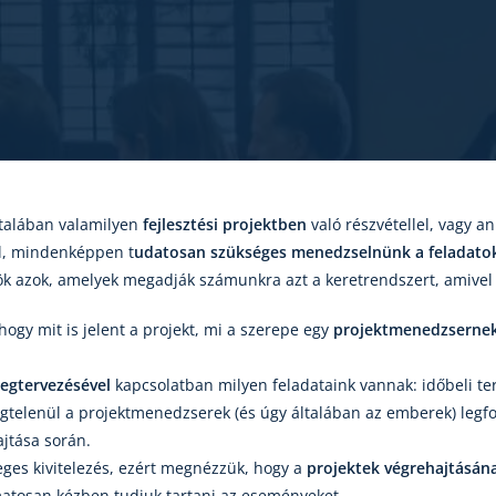
ltalában valamilyen
fejlesztési projektben
való részvétellel, vagy a
l, mindenképpen t
udatosan szükséges menedzselnünk a feladato
k azok, amelyek megadják számunkra azt a keretrendszert, amivel 
 hogy mit is jelent a projekt, mi a szerepe egy
projektmenedzserne
egtervezésével
kapcsolatban milyen feladataink vannak: időbeli t
égtelenül a projektmenedzserek (és úgy általában az emberek) leg
jtása során.
eges kivitelezés, ezért megnézzük, hogy a
projektek végrehajtásán
atosan kézben tudjuk tartani az eseményeket.