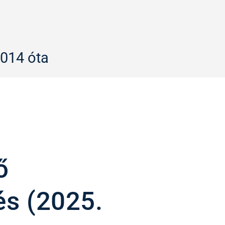
2014 óta
ő
s (2025.