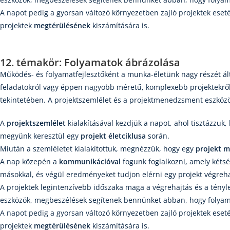
A napot pedig a gyorsan változó környezetben zajló projektek ese
projektek
megtérülésének
kiszámítására is.
12. témakör: Folyamatok ábrázolása
Működés- és folyamatfejlesztőként a munka-életünk nagy részét á
feladatokról vagy éppen nagyobb méretű, komplexebb projektekrő
tekintetében. A projektszemlélet és a projektmenedzsment eszközö
A
projektszemlélet
kialakításával kezdjük a napot, ahol tisztázzuk,
megyünk keresztül egy
projekt életciklusa
során.
Miután a szemléletet kialakítottuk, megnézzük, hogy egy
projekt m
A nap közepén a
kommunikációval
fogunk foglalkozni, amely kéts
másokkal, és végül eredményeket tudjon elérni egy projekt végreha
A projektek legintenzívebb időszaka maga a végrehajtás és a tényl
eszközök, megbeszélések segítenek bennünket abban, hogy folyam
A napot pedig a gyorsan változó környezetben zajló projektek ese
projektek
megtérülésének
kiszámítására is.