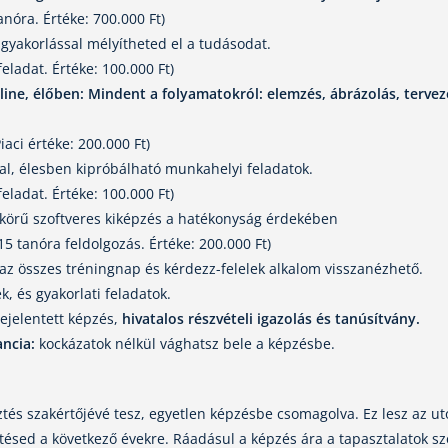
anóra. Értéke: 700.000 Ft)
 gyakorlással mélyítheted el a tudásodat.
eladat. Értéke: 100.000 Ft)
line, élőben: Mindent a folyamatokról: elemzés, ábrázolás, tervez
iaci értéke: 200.000 Ft)
l, élesben kipróbálható munkahelyi feladatok.
eladat. Értéke: 100.000 Ft)
 körű szoftveres kiképzés a hatékonyság érdekében
15 tanóra feldolgozás. Értéke: 200.000 Ft)
z összes tréningnap és kérdezz-felelek alkalom visszanézhető.
k, és gyakorlati feladatok.
ejelentett képzés,
hivatalos részvételi igazolás és tanúsítvány.
ncia:
kockázatok nélkül vághatsz bele a képzésbe.
tés szakértőjévé tesz, egyetlen képzésbe csomagolva. Ez lesz az uto
tésed a következő évekre. Ráadásul a képzés ára a tapasztalatok sze