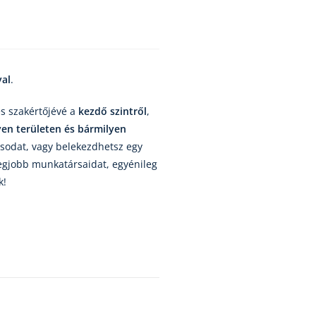
yal
.
és szakértőjévé a
kezdő szintről
,
en területen és bármilyen
sodat, vagy belekezdhetsz egy
 legjobb munkatársaidat, egyénileg
k!