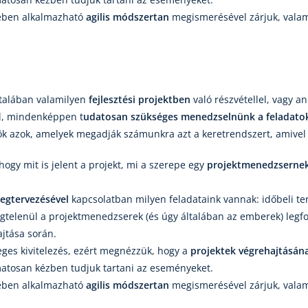
tében alkalmazható
agilis módszertan
megismerésével zárjuk, valam
ltalában valamilyen
fejlesztési projektben
való részvétellel, vagy a
l, mindenképpen t
udatosan szükséges menedzselnünk a feladato
k azok, amelyek megadják számunkra azt a keretrendszert, amivel 
 hogy mit is jelent a projekt, mi a szerepe egy
projektmenedzserne
egtervezésével
kapcsolatban milyen feladataink vannak: időbeli t
égtelenül a projektmenedzserek (és úgy általában az emberek) leg
jtása során.
eges kivitelezés, ezért megnézzük, hogy a
projektek végrehajtásán
atosan kézben tudjuk tartani az eseményeket.
tében alkalmazható
agilis módszertan
megismerésével zárjuk, valam