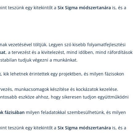
int teszünk egy kitekintőt a
Six Sigma
módszertanára
is, és a
nnak vezetésével töltjük. Legyen szó kisebb folyamatfejlesztési
kat
, a tervezést és a kivitelezést, mind időben, mind ráfordítások
stabilan tudjuk végezni a munkánkat.
k
, kik lehetnek érintettek egy projektben, és milyen fázisokon
ervezés, munkacsomagok készítése és kockázatok kezelése.
fontosabb eszköze ahhoz, hogy sikeresen tudjon együttműködni
ak fázisában
milyen feladatokkal szembesülhetünk, és milyen
int teszünk egy kitekintőt a
Six Sigma
módszertanára
is, és a