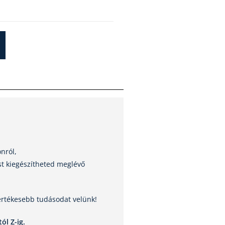
onról,
st kiegészítheted meglévő
értékesebb tudásodat velünk!
ól Z-ig.