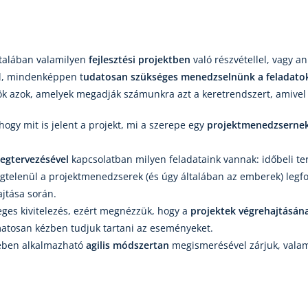
ltalában valamilyen
fejlesztési projektben
való részvétellel, vagy a
l, mindenképpen t
udatosan szükséges menedzselnünk a feladato
k azok, amelyek megadják számunkra azt a keretrendszert, amivel 
 hogy mit is jelent a projekt, mi a szerepe egy
projektmenedzserne
egtervezésével
kapcsolatban milyen feladataink vannak: időbeli t
égtelenül a projektmenedzserek (és úgy általában az emberek) leg
jtása során.
eges kivitelezés, ezért megnézzük, hogy a
projektek végrehajtásán
atosan kézben tudjuk tartani az eseményeket.
tében alkalmazható
agilis módszertan
megismerésével zárjuk, valam