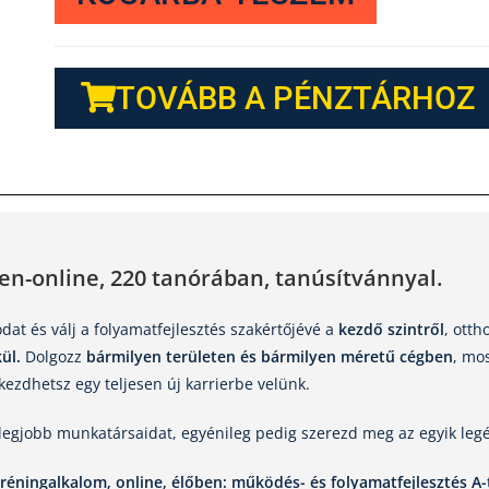
TOVÁBB A PÉNZTÁRHOZ
ben-online, 220 tanórában, tanúsítvánnyal
.
at és válj a folyamatfejlesztés szakértőjévé a
kezdő szintről
, otth
ül.
Dolgozz
bármilyen területen és bármilyen méretű cégben
, mo
ezdhetsz egy teljesen új karrierbe velünk.
 legjobb munkatársaidat, egyénileg pedig szerezd meg az egyik leg
 tréningalkalom, online, élőben: működés- és folyamatfejlesztés A-t