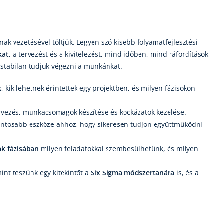
nnak vezetésével töltjük. Legyen szó kisebb folyamatfejlesztési
kat
, a tervezést és a kivitelezést, mind időben, mind ráfordítások
stabilan tudjuk végezni a munkánkat.
k
, kik lehetnek érintettek egy projektben, és milyen fázisokon
ervezés, munkacsomagok készítése és kockázatok kezelése.
fontosabb eszköze ahhoz, hogy sikeresen tudjon együttműködni
ak fázisában
milyen feladatokkal szembesülhetünk, és milyen
int teszünk egy kitekintőt a
Six Sigma
módszertanára
is, és a