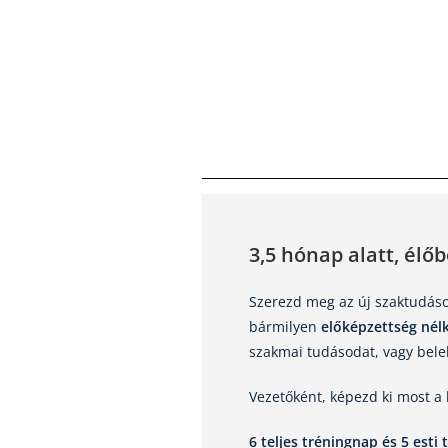
3,5 hónap alatt, élő
Szerezd meg az új szaktudásod
bármilyen
előképzettség nélk
szakmai tudásodat, vagy belek
Vezetőként, képezd ki most a
6 teljes tréningnap és 5 esti