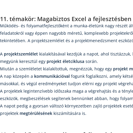
11. témakör: Magabiztos Excel a fejlesztésben
Működés- és folyamatfejlesztőként a munka-életünk nagy részét á
feladatokról vagy éppen nagyobb méretű, komplexebb projektekrő
tekintetében. A projektszemlélet és a projektmenedzsment eszközö
A
projektszemlélet
kialakításával kezdjük a napot, ahol tisztázzuk,
megyünk keresztül egy
projekt életciklusa
során.
Miután a szemléletet kialakítottuk, megnézzük, hogy egy
projekt m
A nap közepén a
kommunikációval
fogunk foglalkozni, amely kéts
másokkal, és végül eredményeket tudjon elérni egy projekt végreha
A projektek legintenzívebb időszaka maga a végrehajtás és a tényl
eszközök, megbeszélések segítenek bennünket abban, hogy folyam
A napot pedig a gyorsan változó környezetben zajló projektek ese
projektek
megtérülésének
kiszámítására is.