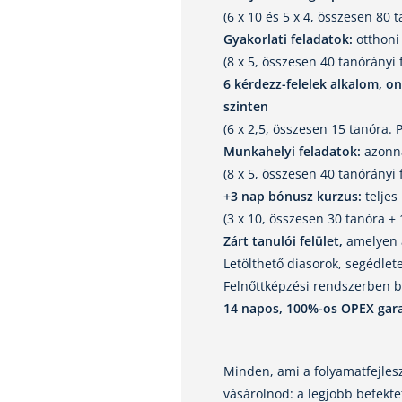
(6 x 10 és 5 x 4, összesen 80 t
Gyakorlati feladatok:
otthoni
(8 x 5, összesen 40 tanórányi f
6 kérdezz-felelek alkalom, on
szinten
(6 x 2,5, összesen 15 tanóra. P
Munkahelyi feladatok:
azonna
(8 x 5, összesen 40 tanórányi f
+3 nap bónusz kurzus:
teljes
(3 x 10, összesen 30 tanóra + 
Zárt tanulói felület,
amelyen a
Letölthető diasorok, segédlete
Felnőttképzési rendszerben b
14 napos, 100%-os OPEX gara
Minden, ami a folyamatfejlesz
vásárolnod: a legjobb befekte