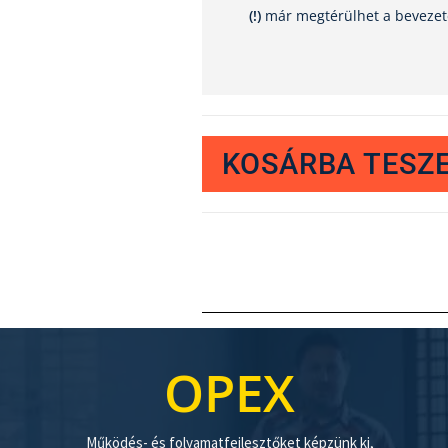
(!)
már megtérülhet a bevezete
KOSÁRBA TESZ
OPEX
Működés- és folyamatfejlesztőket képzünk ki,