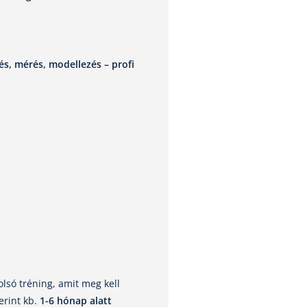
és, mérés, modellezés – profi
lsó tréning, amit meg kell
rint kb.
1-6 hónap alatt