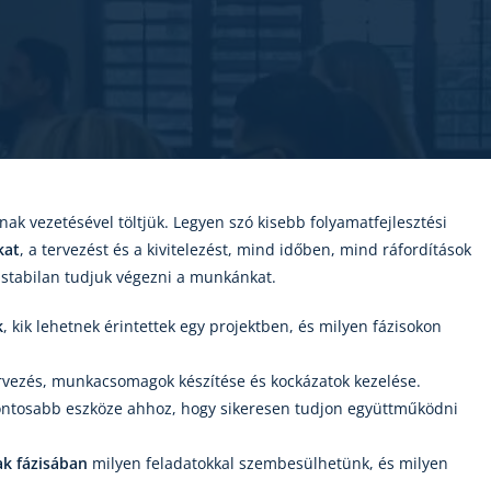
nnak vezetésével töltjük. Legyen szó kisebb folyamatfejlesztési
kat
, a tervezést és a kivitelezést, mind időben, mind ráfordítások
stabilan tudjuk végezni a munkánkat.
k
, kik lehetnek érintettek egy projektben, és milyen fázisokon
ervezés, munkacsomagok készítése és kockázatok kezelése.
fontosabb eszköze ahhoz, hogy sikeresen tudjon együttműködni
ak fázisában
milyen feladatokkal szembesülhetünk, és milyen