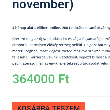
november)
4 hónap alatt, élőben-online, 200 tanórában, tanúsítvánn
Szerezd meg az új szaktudásodat és válj a folyamatfejleszt
otthonról, bármilyen
előképzettség nélkül.
Dolgozz
bármily
méretű cégben
, most kiegészítheted meglévő szakmai tudá
teljesen új karrierbe velünk. Vezetőként, képezd ki most a
pedig szerezd meg az egyik legértékesebb tudásodat velün
364000
Ft
KOSÁRBA TESZEM