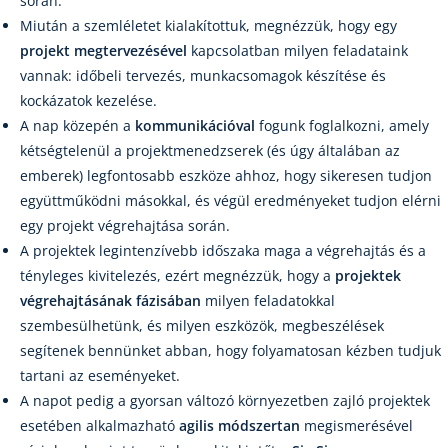
során.
Miután a szemléletet kialakítottuk, megnézzük, hogy egy
projekt megtervezésével
kapcsolatban milyen feladataink
vannak: időbeli tervezés, munkacsomagok készítése és
kockázatok kezelése.
A nap közepén a
kommunikációval
fogunk foglalkozni, amely
kétségtelenül a projektmenedzserek (és úgy általában az
emberek) legfontosabb eszköze ahhoz, hogy sikeresen tudjon
együttműködni másokkal, és végül eredményeket tudjon elérni
egy projekt végrehajtása során.
A projektek legintenzívebb időszaka maga a végrehajtás és a
tényleges kivitelezés, ezért megnézzük, hogy a
projektek
végrehajtásának fázisában
milyen feladatokkal
szembesülhetünk, és milyen eszközök, megbeszélések
segítenek bennünket abban, hogy folyamatosan kézben tudjuk
tartani az eseményeket.
A napot pedig a gyorsan változó környezetben zajló projektek
esetében alkalmazható
agilis módszertan
megismerésével