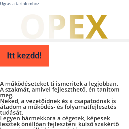
Ugrás a tartalomhoz
Itt kezdd!
A működéseteket
ti ismeritek a legjobban.
A szakmát, amivel fejleszthető,
én tanítom
meg.
Neked, a vezetőidnek és a csapatodnak is
átadom a működés- és folyamatfejlesztés
tudását.
Legyen bármekkora a cégetek, képesek
lesztek önállóan fejleszteni külső szakértő