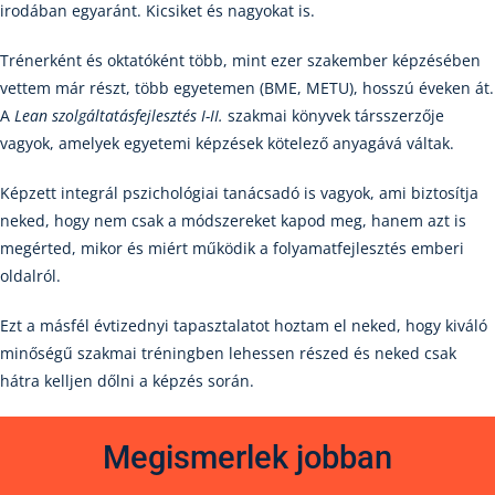
irodában egyaránt. Kicsiket és nagyokat is.
Trénerként és oktatóként több, mint ezer szakember képzésében
vettem már részt, több egyetemen (BME, METU), hosszú éveken át.
A
Lean szolgáltatásfejlesztés I-II.
szakmai könyvek társszerzője
vagyok, amelyek egyetemi képzések kötelező anyagává váltak.
Képzett integrál pszichológiai tanácsadó is vagyok, ami biztosítja
neked, hogy nem csak a módszereket kapod meg, hanem azt is
megérted, mikor és miért működik a folyamatfejlesztés emberi
oldalról.
Ezt a másfél évtizednyi tapasztalatot hoztam el neked, hogy kiváló
minőségű szakmai tréningben lehessen részed és neked csak
hátra kelljen dőlni a képzés során.
Megismerlek jobban