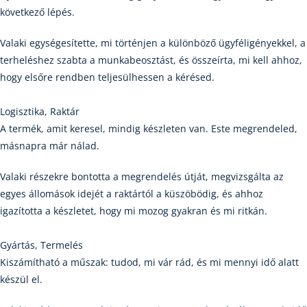
következő lépés.
Valaki egységesítette, mi történjen a különböző ügyféligényekkel, a
terheléshez szabta a munkabeosztást, és összeírta, mi kell ahhoz,
hogy elsőre rendben teljesülhessen a kérésed.
Logisztika, Raktár
A termék, amit keresel, mindig készleten van. Este megrendeled,
másnapra már nálad.
Valaki részekre bontotta a megrendelés útját, megvizsgálta az
egyes állomások idejét a raktártól a küszöbödig, és ahhoz
igazította a készletet, hogy mi mozog gyakran és mi ritkán.
Gyártás, Termelés
Kiszámítható a műszak: tudod, mi vár rád, és mi mennyi idő alatt
készül el.