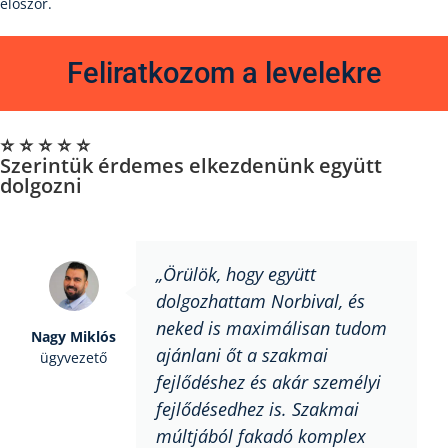
először.
Feliratkozom a levelekre
⭐️ ⭐️ ⭐️ ⭐️ ⭐️
Szerintük érdemes elkezdenünk együtt
dolgozni
„Örülök, hogy együtt
dolgozhattam Norbival, és
neked is maximálisan tudom
Nagy Miklós
ajánlani őt a szakmai
ügyvezető
fejlődéshez és akár személyi
fejlődésedhez is. Szakmai
múltjából fakadó komplex