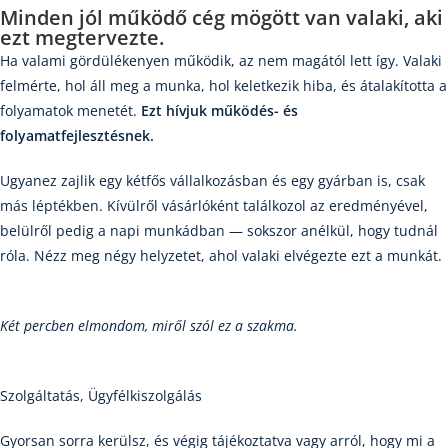
Minden jól működő cég mögött van valaki, aki
ezt megtervezte.
Ha valami gördülékenyen működik, az nem magától lett így. Valaki
felmérte, hol áll meg a munka, hol keletkezik hiba, és átalakította a
folyamatok menetét.
Ezt hívjuk működés- és
folyamatfejlesztésnek.
Ugyanez zajlik egy kétfős vállalkozásban és egy gyárban is, csak
más léptékben. Kívülről vásárlóként találkozol az eredményével,
belülről pedig a napi munkádban — sokszor anélkül, hogy tudnál
róla. Nézz meg négy helyzetet, ahol valaki elvégezte ezt a munkát.
Két percben elmondom, miről szól ez a szakma.
Szolgáltatás, Ügyfélkiszolgálás
Gyorsan sorra kerülsz, és végig tájékoztatva vagy arról, hogy mi a