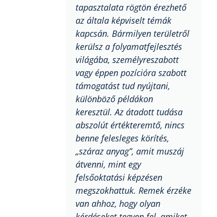
tapasztalata rögtön érezhető
az általa képviselt témák
kapcsán. Bármilyen területről
kerülsz a folyamatfejlesztés
világába, személyreszabott
vagy éppen pozícióra szabott
támogatást tud nyújtani,
különböző példákon
keresztül. Az átadott tudása
abszolút értékteremtő, nincs
benne felesleges körítés,
„száraz anyag”, amit muszáj
átvenni, mint egy
felsőoktatási képzésen
megszokhattuk. Remek érzéke
van ahhoz, hogy olyan
kérdéseket tegyen fel, amiket