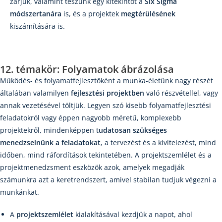
zárjuk, valamint teszünk egy kitekintőt a
Six Sigma
módszertanára
is, és a projektek
megtérülésének
kiszámítására is.
12. témakör: Folyamatok ábrázolása
Működés- és folyamatfejlesztőként a munka-életünk nagy részét
általában valamilyen
fejlesztési projektben
való részvétellel, vagy
annak vezetésével töltjük. Legyen szó kisebb folyamatfejlesztési
feladatokról vagy éppen nagyobb méretű, komplexebb
projektekről, mindenképpen t
udatosan szükséges
menedzselnünk a feladatokat
, a tervezést és a kivitelezést, mind
időben, mind ráfordítások tekintetében. A projektszemlélet és a
projektmenedzsment eszközök azok, amelyek megadják
számunkra azt a keretrendszert, amivel stabilan tudjuk végezni a
munkánkat.
A
projektszemlélet
kialakításával kezdjük a napot, ahol