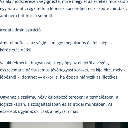
Valaki módszeresen végignézte, mire megy el az értékes munkaidő
egy nap alatt, rögzítette a lépések sorrendjét, és kiszedte mindazt,
ami nem tett hozzá semmit.
Irodai adminisztráció
Amit elindítasz, az végig is megy: megakadás és felesleges
köröztetés nélkül.
Valaki felmérte, hogyan zajlik egy ügy az elejétől a végéig,
összevonta a párhuzamos jóváhagyási köröket, és kijelölte, melyik
lépésnél ki dönthet — akkor is, ha éppen hiányzik az illetékes.
Ugyanaz a szakma, négy különböző terepen: a termelésben, a
logisztikában, a szolgáltatásban és az irodai munkában. Az
eszközök ugyanazok, csak a helyszín más.