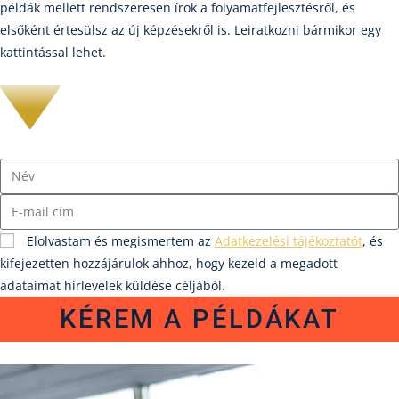
példák mellett rendszeresen írok a folyamatfejlesztésről, és
elsőként értesülsz az új képzésekről is. Leiratkozni bármikor egy
kattintással lehet.
Elolvastam és megismertem az
Adatkezelési tájékoztatót
, és
kifejezetten hozzájárulok ahhoz, hogy kezeld a megadott
adataimat hírlevelek küldése céljából.
KÉREM A PÉLDÁKAT