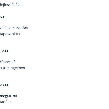
fejlesztésében
50+
vállalat közvetlen
tapasztalata
1200+
résztvevő
a tréningeimen
2300+
megtartott
tanóra