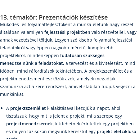
13. témakör: Prezentációk készítése
Működés- és folyamatfejlesztőként a munka-életünk nagy részét
általában valamilyen
fejlesztési projektben
való részvétellel, vagy
annak vezetésével töltjük. Legyen szó kisebb folyamatfejlesztési
feladatokról vagy éppen nagyobb méretű, komplexebb
projektekről, mindenképpen t
udatosan szükséges
menedzselnünk a feladatokat
, a tervezést és a kivitelezést, mind
időben, mind ráfordítások tekintetében. A projektszemlélet és a
projektmenedzsment eszközök azok, amelyek megadják
számunkra azt a keretrendszert, amivel stabilan tudjuk végezni a
munkánkat.
A
projektszemlélet
kialakításával kezdjük a napot, ahol
tisztázzuk, hogy mit is jelent a projekt, mi a szerepe egy
projektmenedzsernek
, kik lehetnek érintettek egy projektben,
és milyen fázisokon megyünk keresztül egy
projekt életciklusa