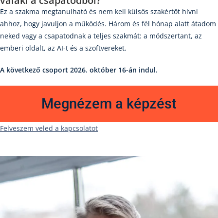
valaki a csapatodból?
Ez a szakma megtanulható és nem kell külsős szakértőt hívni
ahhoz, hogy javuljon a működés. Három és fél hónap alatt átadom
neked vagy a csapatodnak a teljes szakmát: a módszertant, az
emberi oldalt, az AI-t és a szoftvereket.
A következő csoport 2026. október 16-án indul.
Megnézem a képzést
Felveszem veled a kapcsolatot