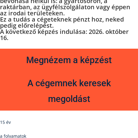
bevonása nélkül is: a gyártósoron, a
raktárban, az ügyfélszolgálaton vagy éppen
az irodai területeken.
Ez a tudás a cégeteknek pénzt hoz, neked
pedig előrelépést.
A következő képzés indulása:
2026. október
16.
Megnézem a képzést
A cégemnek keresek
megoldást
15 év
a folyamatok