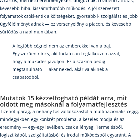
A tartós, mérhető eredményekért dolgoznak:
rövidebb átfutás,
kevesebb hiba, kiszámíthatóbb működés. A jól szervezett
folyamatok csökkentik a költségeket, gyorsabb kiszolgálást és jobb
ügyfélélményt adnak — ez versenyelőny a piacon, és kevesebb
súrlódás a napi munkában.
A legtöbb cégnél nem az emberekkel van a baj.
Egyszerűen nincs, aki tudatosan foglalkozzon azzal,
hogy a működés javuljon. Ez a szakma pedig
megtanulható — akár neked, akár valakinek a
csapatodból.
Mutatok
15 kézzelfogható példát
arra, mit
oldott meg másoknál a folyamatfejlesztés
Tizenöt iparág, a néhány fős vállalkozástól a multinacionális cégig,
mindegyikben egy konkrét probléma, a kezelés módja és az
eredmény — egy-egy levélben, csak a lényeg. Termelésből,
logisztikából, szolgáltatásból és irodai működésből egyaránt. A