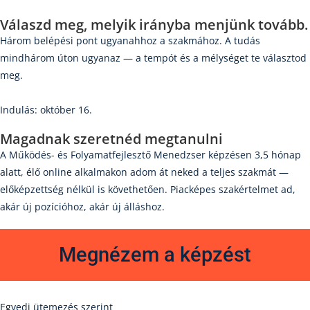
Válaszd meg
, melyik irányba menjünk tovább.
Három belépési pont ugyanahhoz a szakmához. A tudás
mindhárom úton ugyanaz — a tempót és a mélységet te választod
meg.
Indulás: október 16.
Magadnak szeretnéd megtanulni
A Működés- és Folyamatfejlesztő Menedzser képzésen 3,5 hónap
alatt, élő online alkalmakon adom át neked a teljes szakmát —
előképzettség nélkül is követhetően. Piacképes szakértelmet ad,
akár új pozícióhoz, akár új álláshoz.
Megnézem a képzést
Egyedi ütemezés szerint