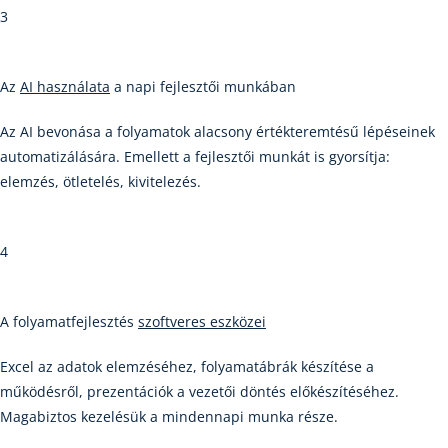
3
Az
AI használata
a napi fejlesztői munkában
Az AI bevonása a folyamatok alacsony értékteremtésű lépéseinek
automatizálására. Emellett a fejlesztői munkát is gyorsítja:
elemzés, ötletelés, kivitelezés.
4
A folyamatfejlesztés
szoftveres eszközei
Excel az adatok elemzéséhez, folyamatábrák készítése a
működésről, prezentációk a vezetői döntés előkészítéséhez.
Magabiztos kezelésük a mindennapi munka része.