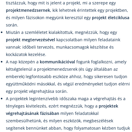
tisztázzuk, hogy mit is jelent a projekt, mi a szerepe egy
projektmenedzsernek
, kik lehetnek érintettek egy projektben,
és milyen fázisokon megyünk keresztül egy
projekt életciklusa
során.
Miután a szemléletet kialakítottuk, megnézzük, hogy egy
projekt megtervezésével
kapcsolatban milyen feladataink
vannak: időbeli tervezés, munkacsomagok készítése és
kockázatok kezelése.
A nap közepén a
kommunikációval
fogunk foglalkozni, amely
kétségtelenül a projektmenedzserek (és úgy általában az
emberek) legfontosabb eszköze ahhoz, hogy sikeresen tudjon
együttműködni másokkal, és végül eredményeket tudjon elérni
egy projekt végrehajtása során.
A projektek legintenzívebb időszaka maga a végrehajtás és a
tényleges kivitelezés, ezért megnézzük, hogy a
projektek
végrehajtásának fázisában
milyen feladatokkal
szembesülhetünk, és milyen eszközök, megbeszélések
segítenek bennünket abban, hogy folyamatosan kézben tudjuk