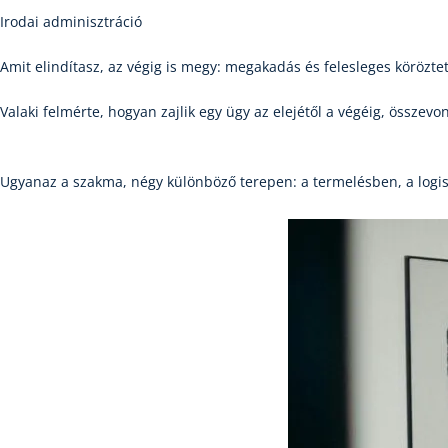
Irodai adminisztráció
Amit elindítasz, az végig is megy: megakadás és felesleges köröztet
Valaki felmérte, hogyan zajlik egy ügy az elejétől a végéig, összevo
Ugyanaz a szakma, négy különböző terepen: a termelésben, a logis