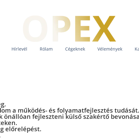
Hírlevél
Rólam
Cégeknek
Vélemények
K
g.
dom a működés- és folyamatfejlesztés tudását
önállóan fejleszteni külső szakértő bevonása n
teken.
g előrelépést.
.