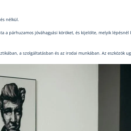
és nélkül.
nta a párhuzamos jóváhagyási köröket, és kijelölte, melyik lépésnél 
ztikában, a szolgáltatásban és az irodai munkában. Az eszközök ug