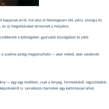
 kapjanak arról, hol vész el feleslegesen idő, pénz, energia és
t, és új megoldásokat terveznek a helyükre.
sökkentik a költségeket, gyorsabb kiszolgálást és jobb
Ez a szakma pedig megtanulható — akár neked, akár valakinek
ny — egy-egy levélben, csak a lényeg. Termelésből, logisztikából,
képzésekről is. Leiratkozni bármikor egy kattintással lehet.