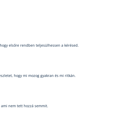
, hogy elsőre rendben teljesülhessen a kérésed.
észletet, hogy mi mozog gyakran és mi ritkán.
, ami nem tett hozzá semmit.