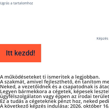
Ugrás a tartalomhoz
Képzés
Itt kezdd!
A működéseteket
ti ismeritek a legjobban.
A szakmát, amivel fejleszthető,
én tanítom me
Neked, a vezetőidnek és a csapatodnak is áta
Legyen bármekkora a cégetek, képesek lesztek 
ügyfélszolgálaton vagy éppen az irodai terüle
Ez a tudás a cégeteknek pénzt hoz, neked pedi
A következő képzés indulása:
2026. október 16