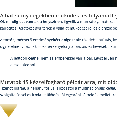
A hatékony cégekben működés- és folyamatfej
Ők mindig ott vannak a helyszínen:
figyelik a munkafolyamatokat, 
kapacitás. Adatokat gyűjtenek a vállalat működéséről és elemzik őke
A tartós, mérhető eredményekért dolgoznak:
rövidebb átfutás, ke
ügyfélélményt adnak — ez versenyelőny a piacon, és kevesebb sú
A legtöbb cégnél nem az emberekkel van a baj. Egyszerűen n
a csapatodból.
Mutatok
15 kézzelfogható példát
arra, mit old
Tizenöt iparág, a néhány fős vállalkozástól a multinacionális cégi
szolgáltatásból és irodai működésből egyaránt. A példák mellett ren