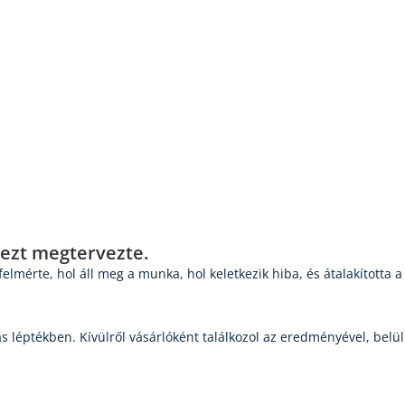
 ezt megtervezte.
elmérte, hol áll meg a munka, hol keletkezik hiba, és átalakította
ás léptékben. Kívülről vásárlóként találkozol az eredményével, bel