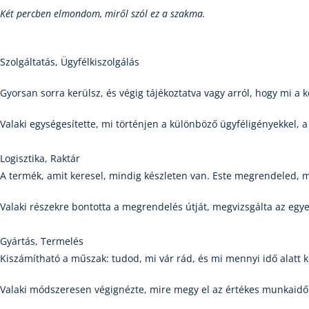
Két percben elmondom, miről szól ez a szakma.
Szolgáltatás, Ügyfélkiszolgálás
Gyorsan sorra kerülsz, és végig tájékoztatva vagy arról, hogy mi a 
Valaki egységesítette, mi történjen a különböző ügyféligényekkel, 
Logisztika, Raktár
A termék, amit keresel, mindig készleten van. Este megrendeled,
Valaki részekre bontotta a megrendelés útját, megvizsgálta az egyes
Gyártás, Termelés
Kiszámítható a műszak: tudod, mi vár rád, és mi mennyi idő alatt k
Valaki módszeresen végignézte, mire megy el az értékes munkaidő e