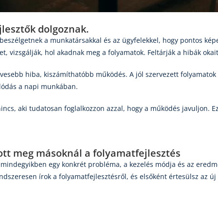
lesztők dolgoznak.
beszélgetnek a munkatársakkal és az ügyfelekkel, hogy pontos képet
t, vizsgálják, hol akadnak meg a folyamatok. Feltárják a hibák okai
vesebb hiba, kiszámíthatóbb működés. A jól szervezett folyamatok c
rlódás a napi munkában.
incs, aki tudatosan foglalkozzon azzal, hogy a működés javuljon. 
ott meg másoknál a folyamatfejlesztés
g, mindegyikben egy konkrét probléma, a kezelés módja és az eredmé
dszeresen írok a folyamatfejlesztésről, és elsőként értesülsz az új 