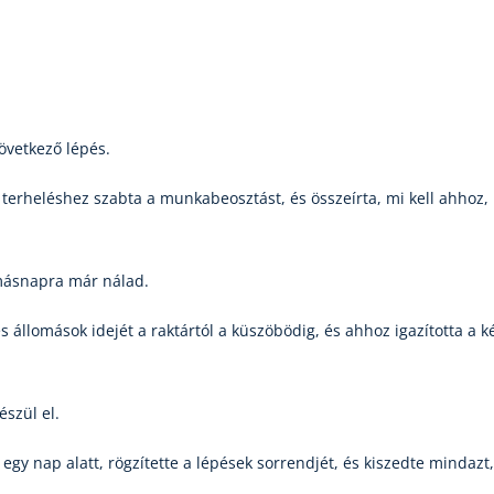
következő lépés.
a terheléshez szabta a munkabeosztást, és összeírta, mi kell ahhoz
 másnapra már nálad.
 állomások idejét a raktártól a küszöbödig, és ahhoz igazította a k
észül el.
gy nap alatt, rögzítette a lépések sorrendjét, és kiszedte mindazt