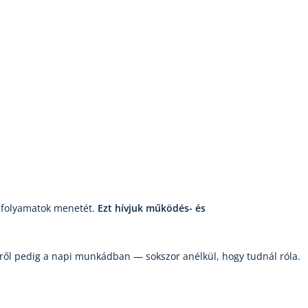
 a folyamatok menetét.
Ezt hívjuk működés- és
ülről pedig a napi munkádban — sokszor anélkül, hogy tudnál róla.