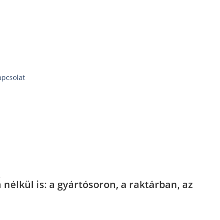
apcsolat
.
élkül is: a gyártósoron, a raktárban, az