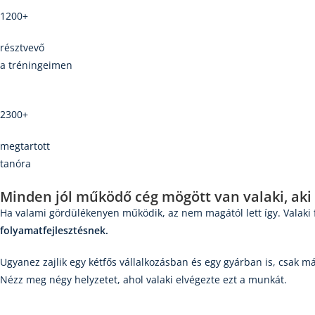
1200+
résztvevő
a tréningeimen
2300+
megtartott
tanóra
Minden jól működő cég mögött van valaki, aki
Ha valami gördülékenyen működik, az nem magától lett így. Valaki f
folyamatfejlesztésnek.
Ugyanez zajlik egy kétfős vállalkozásban és egy gyárban is, csak m
Nézz meg négy helyzetet, ahol valaki elvégezte ezt a munkát.