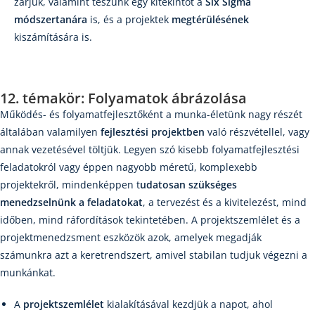
zárjuk, valamint teszünk egy kitekintőt a
Six Sigma
módszertanára
is, és a projektek
megtérülésének
kiszámítására is.
12. témakör: Folyamatok ábrázolása
Működés- és folyamatfejlesztőként a munka-életünk nagy részét
általában valamilyen
fejlesztési projektben
való részvétellel, vagy
annak vezetésével töltjük. Legyen szó kisebb folyamatfejlesztési
feladatokról vagy éppen nagyobb méretű, komplexebb
projektekről, mindenképpen t
udatosan szükséges
menedzselnünk a feladatokat
, a tervezést és a kivitelezést, mind
időben, mind ráfordítások tekintetében. A projektszemlélet és a
projektmenedzsment eszközök azok, amelyek megadják
számunkra azt a keretrendszert, amivel stabilan tudjuk végezni a
munkánkat.
A
projektszemlélet
kialakításával kezdjük a napot, ahol