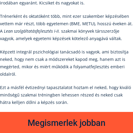
irodában egyaránt. Kicsiket és nagyokat is.
Trénerként és oktatóként több, mint ezer szakember képzésében
vettem már részt, több egyetemen (BME, METU), hosszú éveken át.
A
Lean szolgáltatásfejlesztés I-II.
szakmai könyvek társszerzője
vagyok, amelyek egyetemi képzések kötelező anyagává váltak.
Képzett integrál pszichológiai tanácsadó is vagyok, ami biztosítja
neked, hogy nem csak a módszereket kapod meg, hanem azt is
megérted, mikor és miért működik a folyamatfejlesztés emberi
oldalról.
Ezt a másfél évtizednyi tapasztalatot hoztam el neked, hogy kiváló
minőségű szakmai tréningben lehessen részed és neked csak
hátra kelljen dőlni a képzés során.
Megismerlek jobban