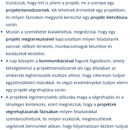
tisztázzuk, hogy mit is jelent a projekt, mi a szerepe egy
projektmenedzsernek
, kik lehetnek érintettek egy projektben,
és milyen fázisokon megyünk keresztül egy
projekt életciklusa
során.
Miután a szemléletet kialakítottuk, megnézzük, hogy egy
projekt megtervezésével
kapcsolatban milyen feladataink
vannak: időbeli tervezés, munkacsomagok készítése és
kockázatok kezelése.
A nap közepén a
kommunikációval
fogunk foglalkozni, amely
kétségtelenül a projektmenedzserek (és úgy általában az
emberek) legfontosabb eszköze ahhoz, hogy sikeresen tudjon
együttműködni másokkal, és végül eredményeket tudjon elérni
egy projekt végrehajtása során.
A projektek legintenzívebb időszaka maga a végrehajtás és a
tényleges kivitelezés, ezért megnézzük, hogy a
projektek
végrehajtásának fázisában
milyen feladatokkal
szembesülhetünk, és milyen eszközök, megbeszélések
segítenek bennünket abban, hogy folyamatosan kézben tudjuk