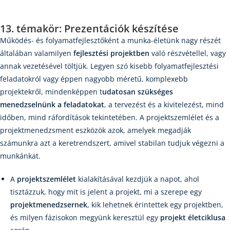
13. témakör: Prezentációk készítése
Működés- és folyamatfejlesztőként a munka-életünk nagy részét
általában valamilyen
fejlesztési projektben
való részvétellel, vagy
annak vezetésével töltjük. Legyen szó kisebb folyamatfejlesztési
feladatokról vagy éppen nagyobb méretű, komplexebb
projektekről, mindenképpen t
udatosan szükséges
menedzselnünk a feladatokat
, a tervezést és a kivitelezést, mind
időben, mind ráfordítások tekintetében. A projektszemlélet és a
projektmenedzsment eszközök azok, amelyek megadják
számunkra azt a keretrendszert, amivel stabilan tudjuk végezni a
munkánkat.
A
projektszemlélet
kialakításával kezdjük a napot, ahol
tisztázzuk, hogy mit is jelent a projekt, mi a szerepe egy
projektmenedzsernek
, kik lehetnek érintettek egy projektben,
és milyen fázisokon megyünk keresztül egy
projekt életciklusa