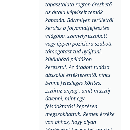
tapasztalata rögtön érezhető
az általa képviselt témák
kapcsán. Bármilyen területről
kerülsz a folyamatfejlesztés
világába, személyreszabott
vagy éppen pozícióra szabott
támogatást tud nyújtani,
különböző példákon
keresztül. Az átadott tudása
abszolút értékteremtő, nincs
benne felesleges körítés,
„száraz anyag”, amit muszáj
átvenni, mint egy
felsőoktatási képzésen
megszokhattuk. Remek érzéke
van ahhoz, hogy olyan
kérdéseket tegyen fel, amiket