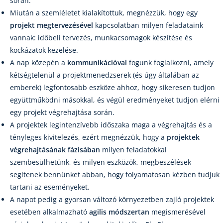
során.
Miután a szemléletet kialakítottuk, megnézzük, hogy egy
projekt megtervezésével
kapcsolatban milyen feladataink
vannak: időbeli tervezés, munkacsomagok készítése és
kockázatok kezelése.
A nap közepén a
kommunikációval
fogunk foglalkozni, amely
kétségtelenül a projektmenedzserek (és úgy általában az
emberek) legfontosabb eszköze ahhoz, hogy sikeresen tudjon
együttműködni másokkal, és végül eredményeket tudjon elérni
egy projekt végrehajtása során.
A projektek legintenzívebb időszaka maga a végrehajtás és a
tényleges kivitelezés, ezért megnézzük, hogy a
projektek
végrehajtásának fázisában
milyen feladatokkal
szembesülhetünk, és milyen eszközök, megbeszélések
segítenek bennünket abban, hogy folyamatosan kézben tudjuk
tartani az eseményeket.
A napot pedig a gyorsan változó környezetben zajló projektek
esetében alkalmazható
agilis módszertan
megismerésével