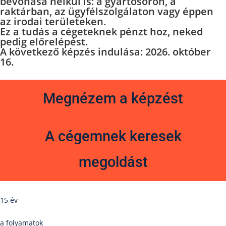
bevonása nélkül is: a gyártósoron, a
raktárban, az ügyfélszolgálaton vagy éppen
az irodai területeken.
Ez a tudás a cégeteknek pénzt hoz, neked
pedig előrelépést.
A következő képzés indulása:
2026. október
16.
Megnézem a képzést
A cégemnek keresek
megoldást
15 év
a folyamatok