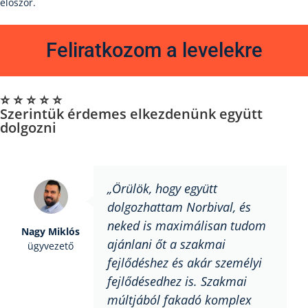
először.
Feliratkozom a levelekre
⭐️ ⭐️ ⭐️ ⭐️ ⭐️
Szerintük érdemes elkezdenünk együtt
dolgozni
„Örülök, hogy együtt
dolgozhattam Norbival, és
neked is maximálisan tudom
Nagy Miklós
ajánlani őt a szakmai
ügyvezető
fejlődéshez és akár személyi
fejlődésedhez is. Szakmai
múltjából fakadó komplex