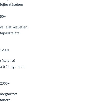
fejlesztésében
50+
vállalat közvetlen
tapasztalata
1200+
résztvevő
a tréningeimen
2300+
megtartott
tanóra