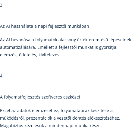
3
Az
AI használata
a napi fejlesztői munkában
Az AI bevonása a folyamatok alacsony értékteremtésű lépéseinek
automatizálására. Emellett a fejlesztői munkát is gyorsítja:
elemzés, ötletelés, kivitelezés.
4
A folyamatfejlesztés
szoftveres eszközei
Excel az adatok elemzéséhez, folyamatábrák készítése a
működésről, prezentációk a vezetői döntés előkészítéséhez.
Magabiztos kezelésük a mindennapi munka része.