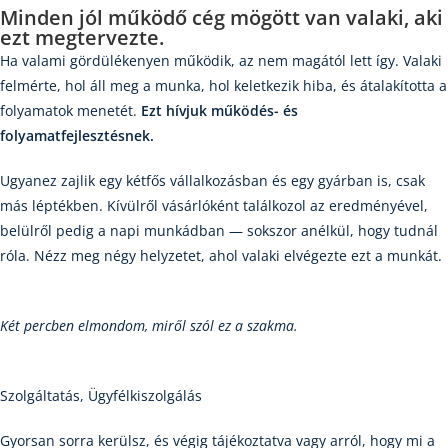
Minden jól működő cég mögött van valaki, aki
ezt megtervezte.
Ha valami gördülékenyen működik, az nem magától lett így. Valaki
felmérte, hol áll meg a munka, hol keletkezik hiba, és átalakította a
folyamatok menetét.
Ezt hívjuk működés- és
folyamatfejlesztésnek.
Ugyanez zajlik egy kétfős vállalkozásban és egy gyárban is, csak
más léptékben. Kívülről vásárlóként találkozol az eredményével,
belülről pedig a napi munkádban — sokszor anélkül, hogy tudnál
róla. Nézz meg négy helyzetet, ahol valaki elvégezte ezt a munkát.
Két percben elmondom, miről szól ez a szakma.
Szolgáltatás, Ügyfélkiszolgálás
Gyorsan sorra kerülsz, és végig tájékoztatva vagy arról, hogy mi a