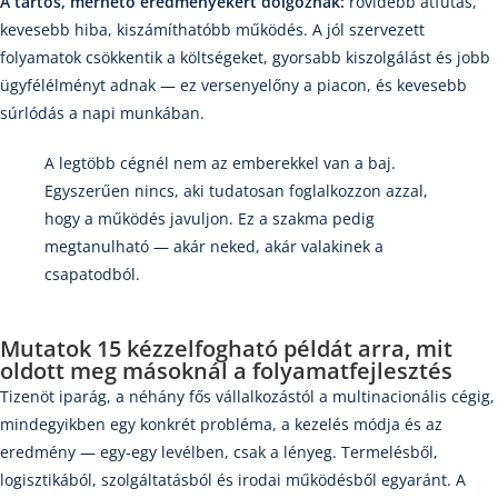
A tartós, mérhető eredményekért dolgoznak:
rövidebb átfutás,
kevesebb hiba, kiszámíthatóbb működés. A jól szervezett
folyamatok csökkentik a költségeket, gyorsabb kiszolgálást és jobb
ügyfélélményt adnak — ez versenyelőny a piacon, és kevesebb
súrlódás a napi munkában.
A legtöbb cégnél nem az emberekkel van a baj.
Egyszerűen nincs, aki tudatosan foglalkozzon azzal,
hogy a működés javuljon. Ez a szakma pedig
megtanulható — akár neked, akár valakinek a
csapatodból.
Mutatok
15 kézzelfogható példát
arra, mit
oldott meg másoknál a folyamatfejlesztés
Tizenöt iparág, a néhány fős vállalkozástól a multinacionális cégig,
mindegyikben egy konkrét probléma, a kezelés módja és az
eredmény — egy-egy levélben, csak a lényeg. Termelésből,
logisztikából, szolgáltatásból és irodai működésből egyaránt. A