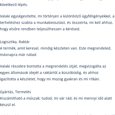
következő lépés.
Valaki egységesítette, mi történjen a különböző ügyféligényekkel, a
terheléshez szabta a munkabeosztást, és összeírta, mi kell ahhoz,
hogy elsőre rendben teljesülhessen a kérésed.
Logisztika, Raktár
A termék, amit keresel, mindig készleten van. Este megrendeled,
másnapra már nálad.
Valaki részekre bontotta a megrendelés útját, megvizsgálta az
egyes állomások idejét a raktártól a küszöbödig, és ahhoz
igazította a készletet, hogy mi mozog gyakran és mi ritkán.
Gyártás, Termelés
Kiszámítható a műszak: tudod, mi vár rád, és mi mennyi idő alatt
készül el.