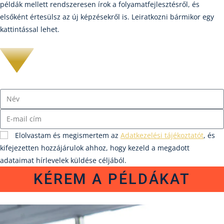
példák mellett rendszeresen írok a folyamatfejlesztésről, és
elsőként értesülsz az új képzésekről is. Leiratkozni bármikor egy
kattintással lehet.
Elolvastam és megismertem az
Adatkezelési tájékoztatót
, és
kifejezetten hozzájárulok ahhoz, hogy kezeld a megadott
adataimat hírlevelek küldése céljából.
KÉREM A PÉLDÁKAT