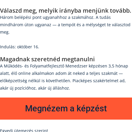
Válaszd meg
, melyik irányba menjünk tovább.
Három belépési pont ugyanahhoz a szakmához. A tudás
mindhárom úton ugyanaz — a tempót és a mélységet te választod
meg.
Indulás: október 16.
Magadnak szeretnéd megtanulni
A Működés- és Folyamatfejlesztő Menedzser képzésen 3,5 hónap
alatt, élő online alkalmakon adom át neked a teljes szakmát —
előképzettség nélkül is követhetően. Piacképes szakértelmet ad,
akár új pozícióhoz, akár új álláshoz.
Megnézem a képzést
Egyedi ütemezés szerint