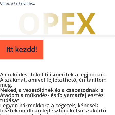
Ugrás a tartalomhoz
Itt kezdd!
A működéseteket
ti ismeritek a legjobban.
A szakmát, amivel fejleszthető,
én tanítom
meg.
Neked, a vezetőidnek és a csapatodnak is
átadom a működés- és folyamatfejlesztés
tudását.
Legyen bármekkora a cégetek, képesek
lesztek önállóan fejleszteni külső szakértő