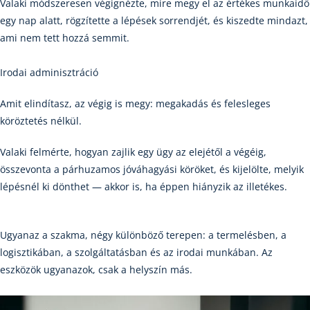
Valaki módszeresen végignézte, mire megy el az értékes munkaidő
egy nap alatt, rögzítette a lépések sorrendjét, és kiszedte mindazt,
ami nem tett hozzá semmit.
Irodai adminisztráció
Amit elindítasz, az végig is megy: megakadás és felesleges
köröztetés nélkül.
Valaki felmérte, hogyan zajlik egy ügy az elejétől a végéig,
összevonta a párhuzamos jóváhagyási köröket, és kijelölte, melyik
lépésnél ki dönthet — akkor is, ha éppen hiányzik az illetékes.
Ugyanaz a szakma, négy különböző terepen: a termelésben, a
logisztikában, a szolgáltatásban és az irodai munkában. Az
eszközök ugyanazok, csak a helyszín más.