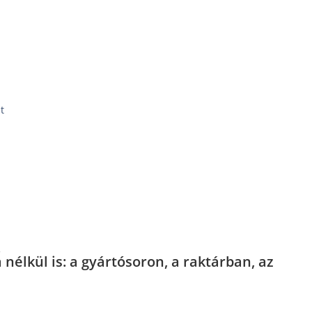
t
.
élkül is: a gyártósoron, a raktárban, az