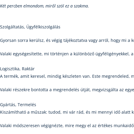
Két percben elmondom, miről szól ez a szakma.
Szolgáltatás, Ügyfélkiszolgálás
Gyorsan sorra kerülsz, és végig tájékoztatva vagy arról, hogy mi a 
Valaki egységesítette, mi történjen a különböző ügyféligényekkel, 
Logisztika, Raktár
A termék, amit keresel, mindig készleten van. Este megrendeled,
Valaki részekre bontotta a megrendelés útját, megvizsgálta az egyes
Gyártás, Termelés
Kiszámítható a műszak: tudod, mi vár rád, és mi mennyi idő alatt k
Valaki módszeresen végignézte, mire megy el az értékes munkaidő e