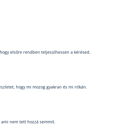
, hogy elsőre rendben teljesülhessen a kérésed.
észletet, hogy mi mozog gyakran és mi ritkán.
, ami nem tett hozzá semmit.