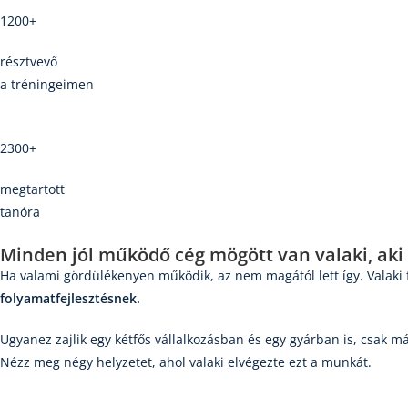
1200+
résztvevő
a tréningeimen
2300+
megtartott
tanóra
Minden jól működő cég mögött van valaki, aki
Ha valami gördülékenyen működik, az nem magától lett így. Valaki f
folyamatfejlesztésnek.
Ugyanez zajlik egy kétfős vállalkozásban és egy gyárban is, csak m
Nézz meg négy helyzetet, ahol valaki elvégezte ezt a munkát.