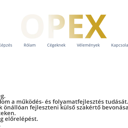
Képzés
Rólam
Cégeknek
Vélemények
Kapcsola
g.
dom a működés- és folyamatfejlesztés tudását
önállóan fejleszteni külső szakértő bevonása n
teken.
g előrelépést.
.