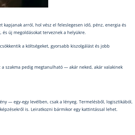
 kapjanak arról, hol vész el feleslegesen idő, pénz, energia és
t, és új megoldásokat terveznek a helyükre.
sökkentik a költségeket, gyorsabb kiszolgálást és jobb
Ez a szakma pedig megtanulható — akár neked, akár valakinek
ny — egy-egy levélben, csak a lényeg. Termelésből, logisztikából,
képzésekről is. Leiratkozni bármikor egy kattintással lehet.