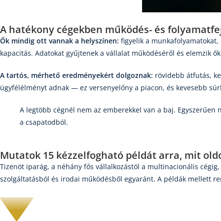
A hatékony cégekben működés- és folyamatfej
Ők mindig ott vannak a helyszínen:
figyelik a munkafolyamatokat, 
kapacitás. Adatokat gyűjtenek a vállalat működéséről és elemzik őke
A tartós, mérhető eredményekért dolgoznak:
rövidebb átfutás, ke
ügyfélélményt adnak — ez versenyelőny a piacon, és kevesebb sú
A legtöbb cégnél nem az emberekkel van a baj. Egyszerűen n
a csapatodból.
Mutatok
15 kézzelfogható példát
arra, mit old
Tizenöt iparág, a néhány fős vállalkozástól a multinacionális cégi
szolgáltatásból és irodai működésből egyaránt. A példák mellett ren