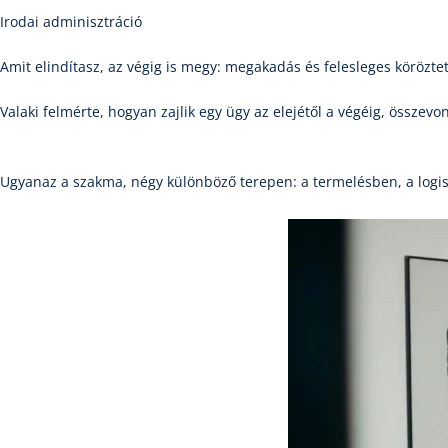
Irodai adminisztráció
Amit elindítasz, az végig is megy: megakadás és felesleges köröztet
Valaki felmérte, hogyan zajlik egy ügy az elejétől a végéig, összevo
Ugyanaz a szakma, négy különböző terepen: a termelésben, a logis