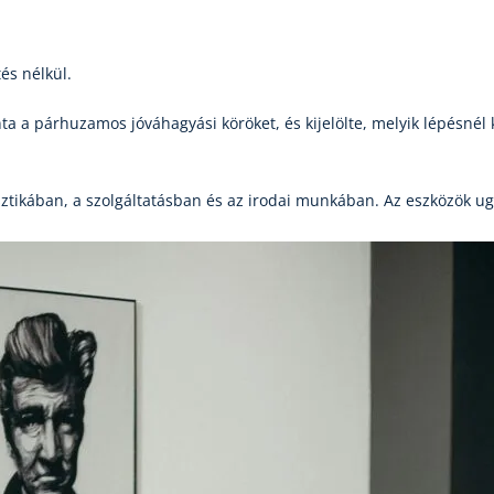
és nélkül.
nta a párhuzamos jóváhagyási köröket, és kijelölte, melyik lépésnél 
ztikában, a szolgáltatásban és az irodai munkában. Az eszközök ug