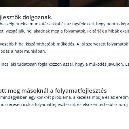
lesztők dolgoznak.
beszélgetnek a munkatársakkal és az ügyfelekkel, hogy pontos képet
t, vizsgálják, hol akadnak meg a folyamatok. Feltárják a hibák okai
vesebb hiba, kiszámíthatóbb működés. A jól szervezett folyamatok c
rlódás a napi munkában.
incs, aki tudatosan foglalkozzon azzal, hogy a működés javuljon. 
ott meg másoknál a folyamatfejlesztés
g, mindegyikben egy konkrét probléma, a kezelés módja és az eredmé
dszeresen írok a folyamatfejlesztésről, és elsőként értesülsz az új 