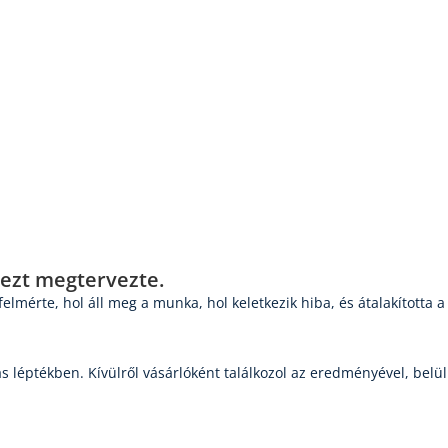
 ezt megtervezte.
elmérte, hol áll meg a munka, hol keletkezik hiba, és átalakította
ás léptékben. Kívülről vásárlóként találkozol az eredményével, bel