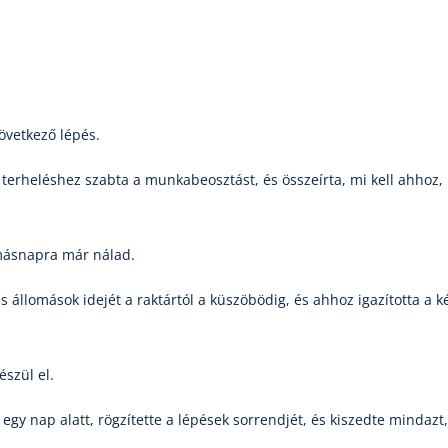
következő lépés.
a terheléshez szabta a munkabeosztást, és összeírta, mi kell ahhoz
 másnapra már nálad.
 állomások idejét a raktártól a küszöbödig, és ahhoz igazította a k
észül el.
gy nap alatt, rögzítette a lépések sorrendjét, és kiszedte mindazt