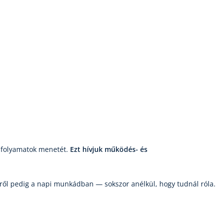
 a folyamatok menetét.
Ezt hívjuk működés- és
ülről pedig a napi munkádban — sokszor anélkül, hogy tudnál róla.