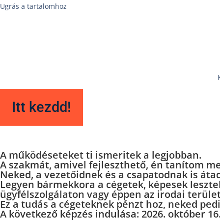
Ugrás a tartalomhoz
Itt kezdd!
A működéseteket
ti ismeritek a legjobban.
A szakmát, amivel fejleszthető,
én tanítom me
Neked, a vezetőidnek és a csapatodnak is áta
Legyen bármekkora a cégetek, képesek lesztek 
ügyfélszolgálaton vagy éppen az irodai terüle
Ez a tudás a cégeteknek pénzt hoz, neked pedi
A következő képzés indulása:
2026. október 16