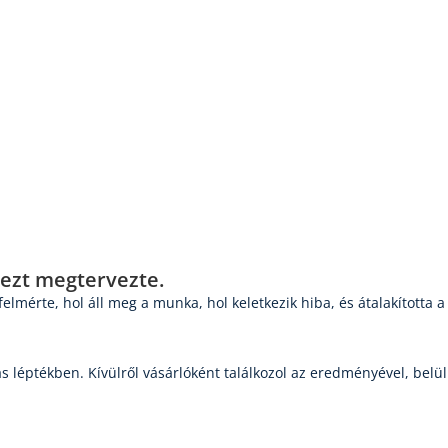
 ezt megtervezte.
elmérte, hol áll meg a munka, hol keletkezik hiba, és átalakította
ás léptékben. Kívülről vásárlóként találkozol az eredményével, bel