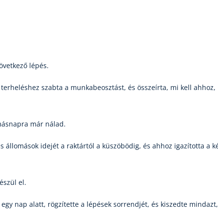
következő lépés.
a terheléshez szabta a munkabeosztást, és összeírta, mi kell ahhoz
 másnapra már nálad.
 állomások idejét a raktártól a küszöbödig, és ahhoz igazította a k
észül el.
gy nap alatt, rögzítette a lépések sorrendjét, és kiszedte mindazt