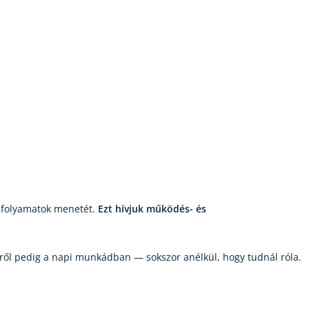
 a folyamatok menetét.
Ezt hívjuk működés- és
ülről pedig a napi munkádban — sokszor anélkül, hogy tudnál róla.