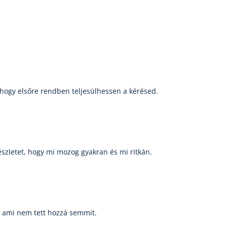
, hogy elsőre rendben teljesülhessen a kérésed.
észletet, hogy mi mozog gyakran és mi ritkán.
, ami nem tett hozzá semmit.