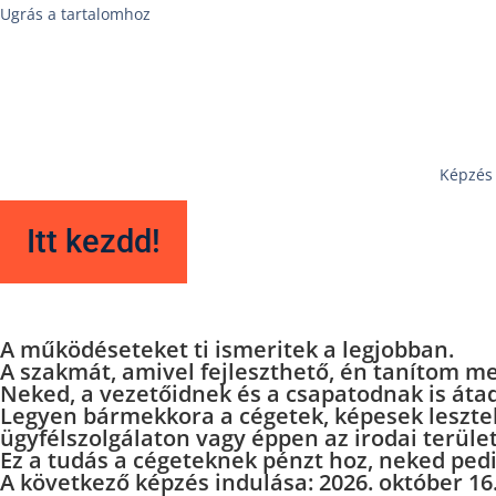
Ugrás a tartalomhoz
Képzés
Itt kezdd!
A működéseteket
ti ismeritek a legjobban.
A szakmát, amivel fejleszthető,
én tanítom me
Neked, a vezetőidnek és a csapatodnak is áta
Legyen bármekkora a cégetek, képesek lesztek 
ügyfélszolgálaton vagy éppen az irodai terüle
Ez a tudás a cégeteknek pénzt hoz, neked pedi
A következő képzés indulása:
2026. október 16