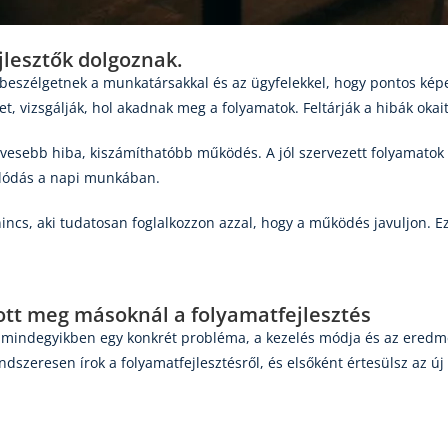
lesztők dolgoznak.
beszélgetnek a munkatársakkal és az ügyfelekkel, hogy pontos képet
t, vizsgálják, hol akadnak meg a folyamatok. Feltárják a hibák okai
vesebb hiba, kiszámíthatóbb működés. A jól szervezett folyamatok c
rlódás a napi munkában.
incs, aki tudatosan foglalkozzon azzal, hogy a működés javuljon. 
ott meg másoknál a folyamatfejlesztés
g, mindegyikben egy konkrét probléma, a kezelés módja és az eredmé
dszeresen írok a folyamatfejlesztésről, és elsőként értesülsz az új 