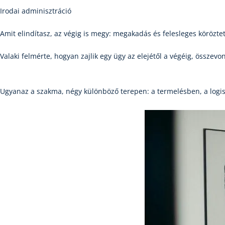
Irodai adminisztráció
Amit elindítasz, az végig is megy: megakadás és felesleges köröztet
Valaki felmérte, hogyan zajlik egy ügy az elejétől a végéig, összevo
Ugyanaz a szakma, négy különböző terepen: a termelésben, a logis