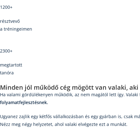
1200+
résztvevő
a tréningeimen
2300+
megtartott
tanóra
Minden jól működő cég mögött van valaki, aki
Ha valami gördülékenyen működik, az nem magától lett így. Valaki f
folyamatfejlesztésnek.
Ugyanez zajlik egy kétfős vállalkozásban és egy gyárban is, csak m
Nézz meg négy helyzetet, ahol valaki elvégezte ezt a munkát.