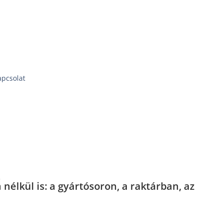
apcsolat
.
élkül is: a gyártósoron, a raktárban, az