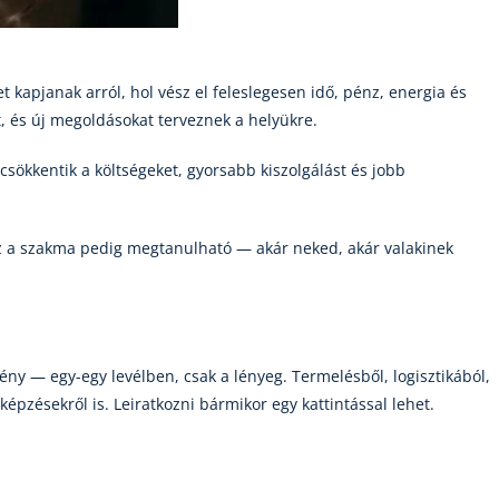
 kapjanak arról, hol vész el feleslegesen idő, pénz, energia és
t, és új megoldásokat terveznek a helyükre.
sökkentik a költségeket, gyorsabb kiszolgálást és jobb
Ez a szakma pedig megtanulható — akár neked, akár valakinek
ny — egy-egy levélben, csak a lényeg. Termelésből, logisztikából,
képzésekről is. Leiratkozni bármikor egy kattintással lehet.