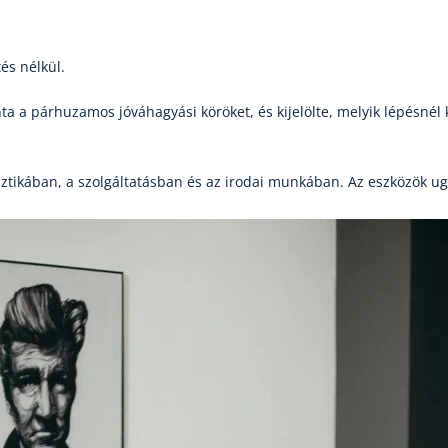
és nélkül.
nta a párhuzamos jóváhagyási köröket, és kijelölte, melyik lépésnél 
ztikában, a szolgáltatásban és az irodai munkában. Az eszközök ug