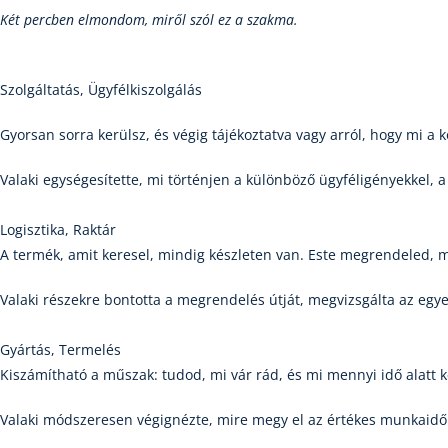
Két percben elmondom, miről szól ez a szakma.
Szolgáltatás, Ügyfélkiszolgálás
Gyorsan sorra kerülsz, és végig tájékoztatva vagy arról, hogy mi a 
Valaki egységesítette, mi történjen a különböző ügyféligényekkel, 
Logisztika, Raktár
A termék, amit keresel, mindig készleten van. Este megrendeled,
Valaki részekre bontotta a megrendelés útját, megvizsgálta az egyes
Gyártás, Termelés
Kiszámítható a műszak: tudod, mi vár rád, és mi mennyi idő alatt k
Valaki módszeresen végignézte, mire megy el az értékes munkaidő e