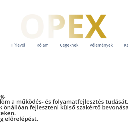
Hírlevél
Rólam
Cégeknek
Vélemények
K
g.
dom a működés- és folyamatfejlesztés tudását
önállóan fejleszteni külső szakértő bevonása n
teken.
g előrelépést.
.