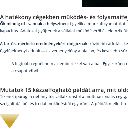
A hatékony cégekben működés- és folyamatfej
Ők mindig ott vannak a helyszínen:
figyelik a munkafolyamatokat, 
kapacitás. Adatokat gyűjtenek a vállalat működéséről és elemzik őke
A tartós, mérhető eredményekért dolgoznak:
rövidebb átfutás, ke
ügyfélélményt adnak — ez versenyelőny a piacon, és kevesebb sú
A legtöbb cégnél nem az emberekkel van a baj. Egyszerűen n
a csapatodból.
Mutatok
15 kézzelfogható példát
arra, mit old
Tizenöt iparág, a néhány fős vállalkozástól a multinacionális cégi
szolgáltatásból és irodai működésből egyaránt. A példák mellett ren